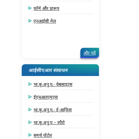
फॉर्म और प्रारूप
एनआईसी मेल
और पढ़ें
आईसीएआर संसाधन
भा.कृ.अनु.प.- वेबसाइट्स
ईएचआरएमएस
भा.कृ.अनु.प.- ई-आफि़स
भा.कृ.अनु.प – स्पैरो
समर्थ पोर्टल