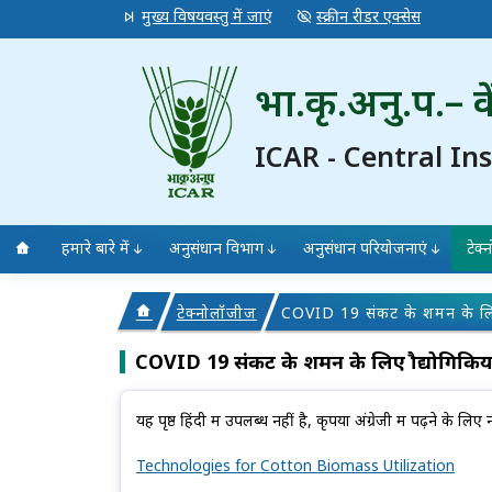
मुख्य विषयवस्तु में जाएं
स्क्रीन रीडर एक्सेस
भा.कृ.अनु.प.– के
ICAR - Central In
हमारे बारे में
अनुसंधान विभाग
अनुसंधान परियोजनाएं
टेक
टेक्नोलॉजीज
COVID 19 संकट के शमन के लिए प
COVID 19 संकट के शमन के लिए प्रौद्योगिकिया
यह पृष्ठ हिंदी में उपलब्ध नहीं है, कृपया अंग्रेजी में पढ़ने के ल
Technologies for Cotton Biomass Utilization