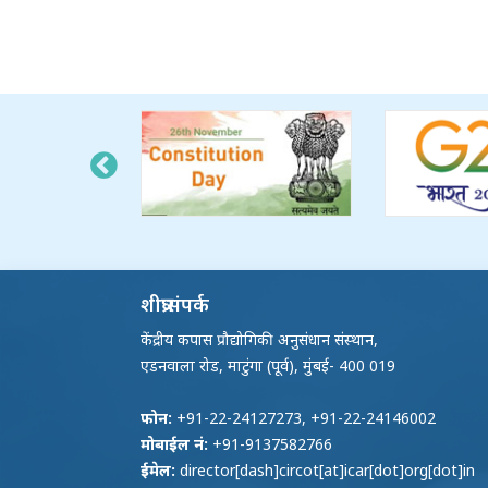
शीघ्र संपर्क
केंद्रीय कपास प्रौद्योगिकी अनुसंधान संस्थान,
एडनवाला रोड, माटुंगा (पूर्व), मुंबई- 400 019
फोन:
+91-22-24127273, +91-22-24146002
मोबाईल नं:
+91-9137582766
ईमेल:
director[dash]circot[at]icar[dot]org[dot]in