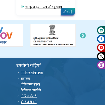
भा.कृ.अनु.प.- पता और दूरभाष
और पढ़ें
उपयोगी कड़ियाँ
नागरिक घोषणापत्र
सतर्कता
प्रोफेशनल संस्था
डिजिटल लाइब्रेरी
मीडिया गैलरी
वीडियो गैलरी